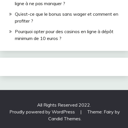
ligne à ne pas manquer ?
Qu’est-ce que le bonus sans wager et comment en
profiter ?
Pourquoi opter pour des casinos en ligne à dépôt
minimum de 10 euros ?
All Rights Reserved 2022.
Proudly powered by WordPress
|
Theme: Fairy by
Candid Themes
.