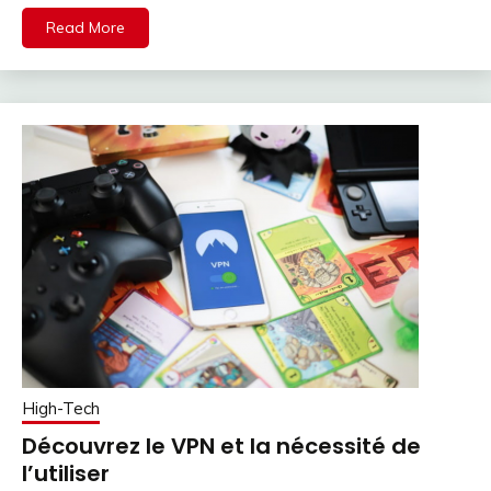
Read More
High-Tech
Découvrez le VPN et la nécessité de
l’utiliser