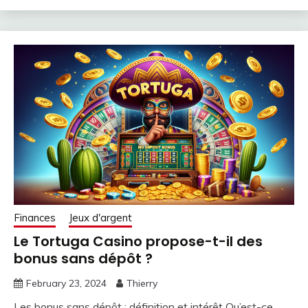
Finances
Jeux d'argent
Le Tortuga Casino propose-t-il des
bonus sans dépôt ?
February 23, 2024
Thierry
Les bonus sans dépôt : définition et intérêt Qu’est-ce