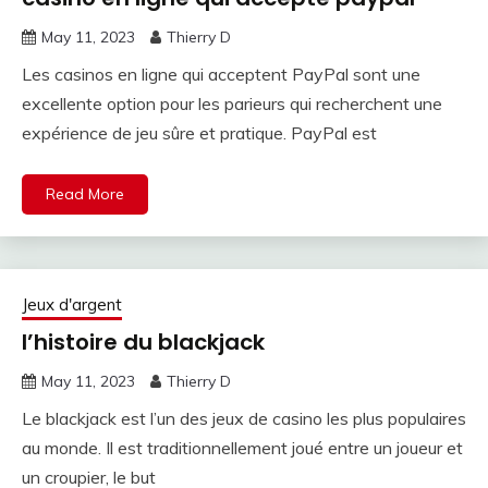
May 11, 2023
Thierry D
Les casinos en ligne qui acceptent PayPal sont une
excellente option pour les parieurs qui recherchent une
expérience de jeu sûre et pratique. PayPal est
Read More
Jeux d'argent
l’histoire du blackjack
May 11, 2023
Thierry D
Le blackjack est l’un des jeux de casino les plus populaires
au monde. Il est traditionnellement joué entre un joueur et
un croupier, le but