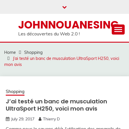
Skip
to
content
JOHNNOUANESING
Les découvertes du Web 2.0 !
Home
Shopping
J’ai testé un banc de musculation UltraSport H250, voici
mon avis
Shopping
J’ai testé un banc de musculation
UltraSport H250, voici mon avis
July 29, 2017
Thierry D
Comme nous le savons déjà, l’utilisation des appareils de