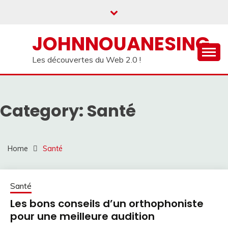
Skip
to
content
JOHNNOUANESING
Les découvertes du Web 2.0 !
Category:
Santé
Home
Santé
Santé
Les bons conseils d’un orthophoniste
pour une meilleure audition