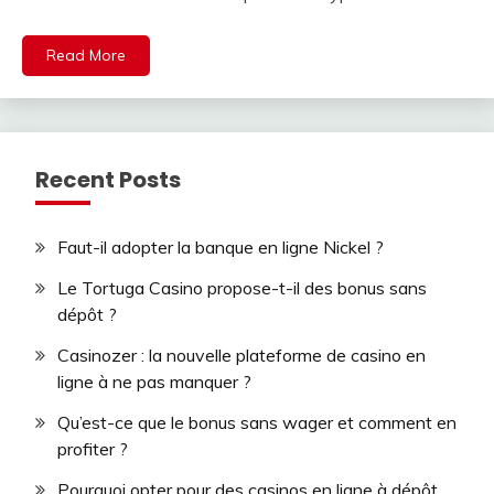
Read More
Recent Posts
Faut-il adopter la banque en ligne Nickel ?
Le Tortuga Casino propose-t-il des bonus sans
dépôt ?
Casinozer : la nouvelle plateforme de casino en
ligne à ne pas manquer ?
Qu’est-ce que le bonus sans wager et comment en
profiter ?
Pourquoi opter pour des casinos en ligne à dépôt