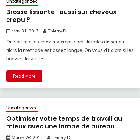
Uncategorized
Brosse lissante : aussi sur cheveux
crepu ?
May 31, 2017
Thierry D
On sait que les cheveux crepu sont difficile a lisser ou
alors la methode est assez longue, On vous dit alors si les
brosses lissantes
Read More
Uncategorized
Optimiser votre temps de travail au
mieux avec une lampe de bureau
March 26, 2017
Thierry D