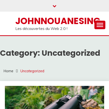
Skip
to
content
JOHNNOUANESING
Les découvertes du Web 2.0 !
Category:
Uncategorized
Home
Uncategorized