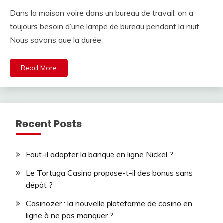
Dans la maison voire dans un bureau de travail, on a
toujours besoin d’une lampe de bureau pendant la nuit.
Nous savons que la durée
Read More
Recent Posts
Faut-il adopter la banque en ligne Nickel ?
Le Tortuga Casino propose-t-il des bonus sans
dépôt ?
Casinozer : la nouvelle plateforme de casino en
ligne à ne pas manquer ?