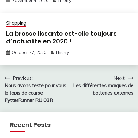
November 4, 2020
Thierry
Shopping
La brosse lissante est-elle toujours
d’actualité en 2020 !
October 27, 2020
Thierry
Post
Previous:
Next:
Nous avons testé pour vous
Les différentes marques de
navigation
le tapis de course
batteries externes
FytterRunner RU 03R
Recent Posts