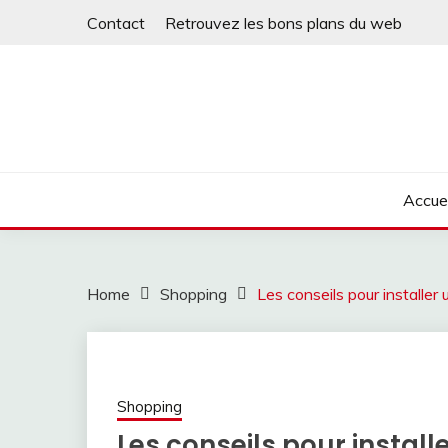
Skip
Contact
Retrouvez les bons plans du web
to
content
Accuei
Home
Shopping
Les conseils pour installer
Shopping
Les conseils pour install