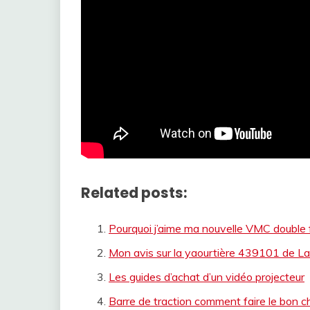
Related posts:
Pourquoi j’aime ma nouvelle VMC double 
Mon avis sur la yaourtière 439101 de L
Les guides d’achat d’un vidéo projecteur
Barre de traction comment faire le bon c