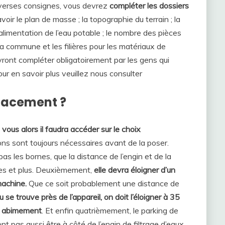
verses consignes, vous devrez
compléter les dossiers
avoir le plan de masse ; la topographie du terrain ; la
 l’alimentation de l’eau potable ; le nombre des pièces
a commune et les filières pour les matériaux de
ont compléter obligatoirement par les gens qui
ur en savoir plus veuillez nous consulter
lacement ?
vous alors il faudra accéder sur le choix
ons sont toujours nécessaires avant de la poser.
s les bornes, que la distance de l’engin et de la
tres et plus. Deuxièmement,
elle devra éloigner d’un
machine.
Que ce soit probablement une distance de
 se trouve près de l’appareil, on doit l’éloigner à 35
on abimement
. Et enfin quatrièmement, le parking de
 pas aussi être à côté de l’engin de filtrage d’eaux