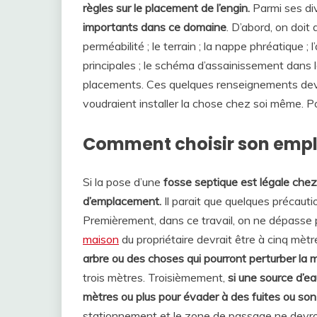
règles sur le placement de l’engin.
Parmi ses di
importants dans ce domaine
. D’abord, on doit 
perméabilité ; le terrain ; la nappe phréatique ;
principales ; le schéma d’assainissement dans l
placements. Ces quelques renseignements devr
voudraient installer la chose chez soi même. Po
Comment choisir son emp
Si la pose d’une
fosse septique est légale chez 
d’emplacement.
Il parait que quelques précauti
Premièrement, dans ce travail, on ne dépasse pa
maison
du propriétaire devrait être à cinq mè
arbre ou des choses qui pourront perturber la 
trois mètres. Troisièmement,
si une source d’eau
mètres ou plus pour évader à des fuites ou s
stationnement et le zone de passage ne devront