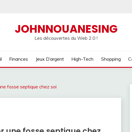
JOHNNOUANESING
Les découvertes du Web 2.0 !
l
Finances
Jeux D’argent
High-Tech
Shopping
C
 une fosse septique chez soi
er une fosse septique chez