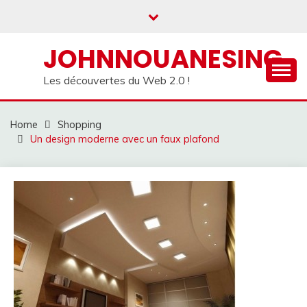
Skip
to
content
JOHNNOUANESING
Les découvertes du Web 2.0 !
Home
Shopping
Un design moderne avec un faux plafond