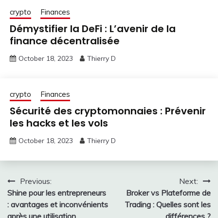
crypto
Finances
Démystifier la DeFi : L’avenir de la
finance décentralisée
October 18, 2023
Thierry D
crypto
Finances
Sécurité des cryptomonnaies : Prévenir
les hacks et les vols
October 18, 2023
Thierry D
Post
Previous:
Next:
Shine pour les entrepreneurs
Broker vs Plateforme de
navigation
: avantages et inconvénients
Trading : Quelles sont les
après une utilisation
différences ?