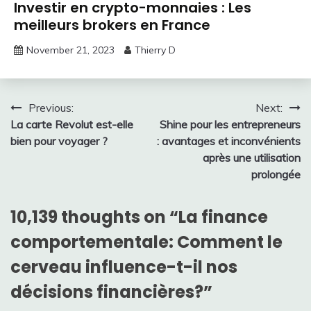
Investir en crypto-monnaies : Les
meilleurs brokers en France
November 21, 2023
Thierry D
Post
Previous:
Next:
La carte Revolut est-elle
Shine pour les entrepreneurs
navigation
bien pour voyager ?
: avantages et inconvénients
après une utilisation
prolongée
10,139 thoughts on “
La finance
comportementale: Comment le
cerveau influence-t-il nos
décisions financières?
”