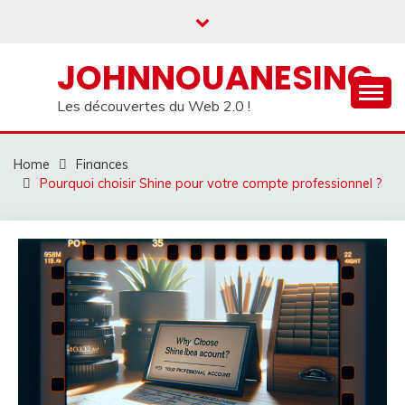
Skip
to
content
JOHNNOUANESING
Les découvertes du Web 2.0 !
Home
Finances
Pourquoi choisir Shine pour votre compte professionnel ?