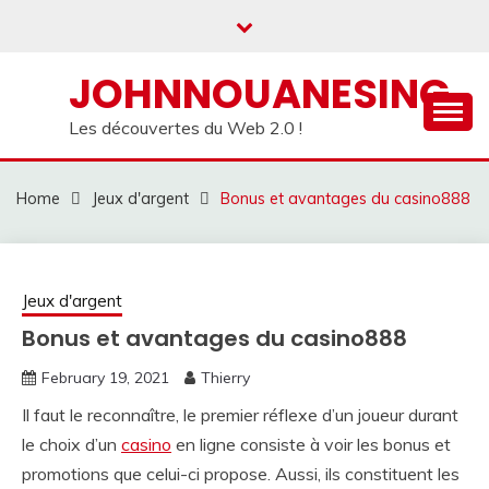
Skip
to
content
JOHNNOUANESING
Les découvertes du Web 2.0 !
Home
Jeux d'argent
Bonus et avantages du casino888
Jeux d'argent
Bonus et avantages du casino888
February 19, 2021
Thierry
Il faut le reconnaître, le premier réflexe d’un joueur durant
le choix d’un
casino
en ligne consiste à voir les bonus et
promotions que celui-ci propose. Aussi, ils constituent les