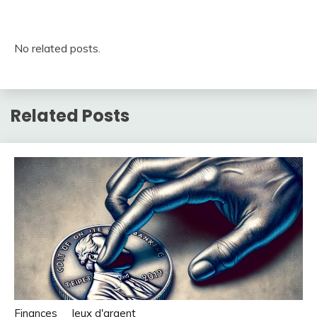
No related posts.
Related Posts
Finances
Jeux d'argent