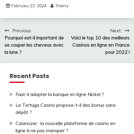
February 23, 2024
Thierry
Post
Previous:
Next:
Pourquoi est-il important de
Voici le top 10 des meilleurs
navigation
se couper les cheveux avec
Casinos en ligne en France
la lune ?
pour 2022 !
Recent Posts
Faut-il adopter la banque en ligne Nickel ?
Le Tortuga Casino propose-t-il des bonus sans
dépôt ?
Casinozer : la nouvelle plateforme de casino en
ligne à ne pas manquer ?