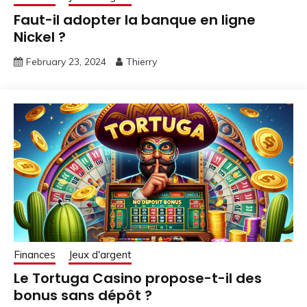
Faut-il adopter la banque en ligne
Nickel ?
February 23, 2024
Thierry
Finances
Jeux d'argent
Le Tortuga Casino propose-t-il des
bonus sans dépôt ?