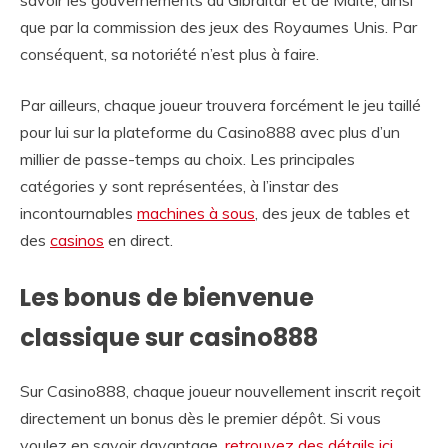
que par la commission des jeux des Royaumes Unis. Par
conséquent, sa notoriété n’est plus à faire.
Par ailleurs, chaque joueur trouvera forcément le jeu taillé
pour lui sur la plateforme du Casino888 avec plus d’un
millier de passe-temps au choix. Les principales
catégories y sont représentées, à l’instar des
incontournables
machines à sous
, des jeux de tables et
des
casinos
en direct.
Les bonus de bienvenue
classique sur casino888
Sur Casino888, chaque joueur nouvellement inscrit reçoit
directement un bonus dès le premier dépôt. Si vous
voulez en savoir davantage,
retrouvez des détails ici