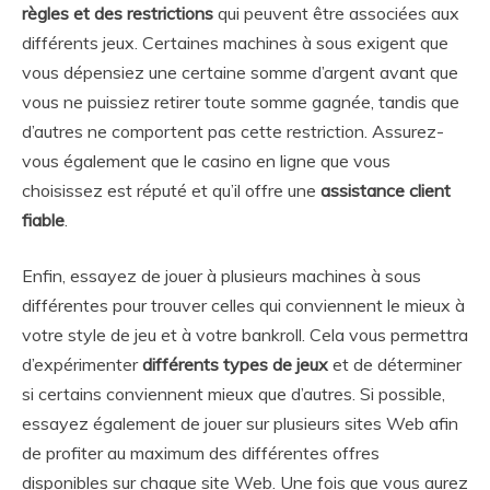
règles et des restrictions
qui peuvent être associées aux
différents jeux. Certaines machines à sous exigent que
vous dépensiez une certaine somme d’argent avant que
vous ne puissiez retirer toute somme gagnée, tandis que
d’autres ne comportent pas cette restriction. Assurez-
vous également que le casino en ligne que vous
choisissez est réputé et qu’il offre une
assistance client
fiable
.
Enfin, essayez de jouer à plusieurs machines à sous
différentes pour trouver celles qui conviennent le mieux à
votre style de jeu et à votre bankroll. Cela vous permettra
d’expérimenter
différents types de jeux
et de déterminer
si certains conviennent mieux que d’autres. Si possible,
essayez également de jouer sur plusieurs sites Web afin
de profiter au maximum des différentes offres
disponibles sur chaque site Web. Une fois que vous aurez