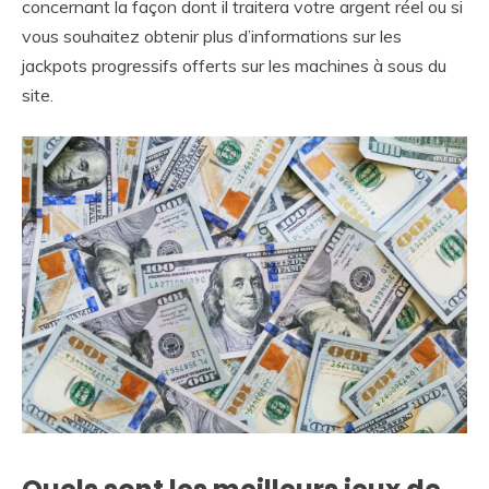
concernant la façon dont il traitera votre argent réel ou si
vous souhaitez obtenir plus d’informations sur les
jackpots progressifs offerts sur les machines à sous du
site.