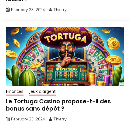
February 23, 2024
Thierry
Finances
Jeux d'argent
Le Tortuga Casino propose-t-il des
bonus sans dépôt ?
February 23, 2024
Thierry