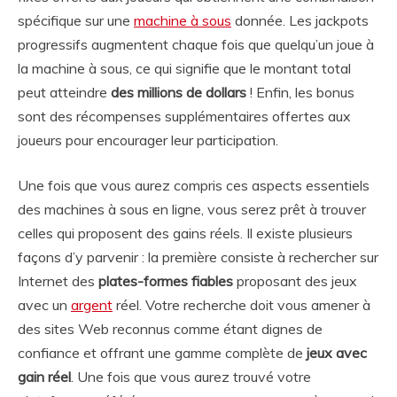
spécifique sur une
machine à sous
donnée. Les jackpots
progressifs augmentent chaque fois que quelqu’un joue à
la machine à sous, ce qui signifie que le montant total
peut atteindre
des millions de dollars
! Enfin, les bonus
sont des récompenses supplémentaires offertes aux
joueurs pour encourager leur participation.
Une fois que vous aurez compris ces aspects essentiels
des machines à sous en ligne, vous serez prêt à trouver
celles qui proposent des gains réels. Il existe plusieurs
façons d’y parvenir : la première consiste à rechercher sur
Internet des
plates-formes fiables
proposant des jeux
avec un
argent
réel. Votre recherche doit vous amener à
des sites Web reconnus comme étant dignes de
confiance et offrant une gamme complète de
jeux avec
gain réel
. Une fois que vous aurez trouvé votre