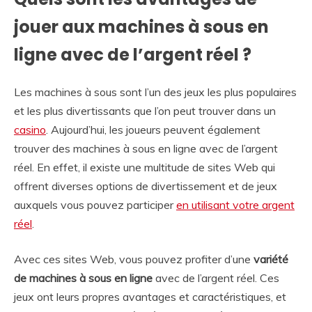
jouer aux machines à sous en
ligne avec de l’argent réel ?
Les machines à sous sont l’un des jeux les plus populaires
et les plus divertissants que l’on peut trouver dans un
casino
. Aujourd’hui, les joueurs peuvent également
trouver des machines à sous en ligne avec de l’argent
réel. En effet, il existe une multitude de sites Web qui
offrent diverses options de divertissement et de jeux
auxquels vous pouvez participer
en utilisant votre argent
réel
.
Avec ces sites Web, vous pouvez profiter d’une
variété
de machines à sous en ligne
avec de l’argent réel. Ces
jeux ont leurs propres avantages et caractéristiques, et