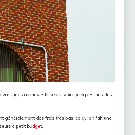
avantages aux investisseurs. Voici quelques-uns des
t généralement des frais très bas, ce qui en fait une
seurs à petit
budget
.