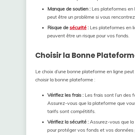
Manque de soutien :
Les plateformes en l
peut être un problème si vous rencontrez 
Risque de
sécurité
:
Les plateformes en li
peuvent être un risque pour vos fonds.
Choisir la Bonne Platefor
Le choix d’une bonne plateforme en ligne peut êt
choisir la bonne plateforme :
Vérifiez les frais :
Les frais sont l’un des 
Assurez-vous que la plateforme que vous 
tarifs sont compétitifs.
Vérifiez la sécurité :
Assurez-vous que la 
pour protéger vos fonds et vos données 