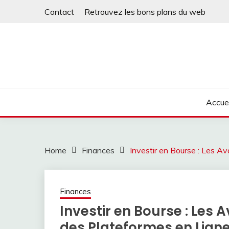
Skip
Contact
Retrouvez les bons plans du web
to
content
Accuei
Home
Finances
Investir en Bourse : Les A
Finances
Investir en Bourse : Les
des Plateformes en Lign