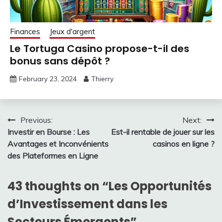
Finances
Jeux d'argent
Le Tortuga Casino propose-t-il des
bonus sans dépôt ?
February 23, 2024
Thierry
Post
Previous:
Next:
Investir en Bourse : Les
Est-il rentable de jouer sur les
navigation
Avantages et Inconvénients
casinos en ligne ?
des Plateformes en Ligne
43 thoughts on “
Les Opportunités
d’Investissement dans les
Secteurs Émergents
”