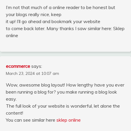
I’m not that much of a online reader to be honest but
your blogs really nice, keep
it up! I’ll go ahead and bookmark your website
to come back later. Many thanks I saw similar here: Sklep
online
ecommerce
says:
March 23, 2024 at 10:07 am
Wow, awesome blog layout! How lengthy have you ever
been running a blog for? you make running a blog look
easy.
The full look of your website is wonderful, let alone the
content!
You can see similar here
sklep online