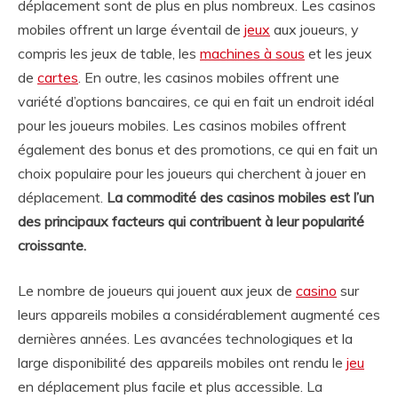
déplacement sont de plus en plus nombreux. Les casinos
mobiles offrent un large éventail de
jeux
aux joueurs, y
compris les jeux de table, les
machines à sous
et les jeux
de
cartes
. En outre, les casinos mobiles offrent une
variété d’options bancaires, ce qui en fait un endroit idéal
pour les joueurs mobiles. Les casinos mobiles offrent
également des bonus et des promotions, ce qui en fait un
choix populaire pour les joueurs qui cherchent à jouer en
déplacement.
La commodité des casinos mobiles est l’un
des principaux facteurs qui contribuent à leur popularité
croissante.
Le nombre de joueurs qui jouent aux jeux de
casino
sur
leurs appareils mobiles a considérablement augmenté ces
dernières années. Les avancées technologiques et la
large disponibilité des appareils mobiles ont rendu le
jeu
en déplacement plus facile et plus accessible. La