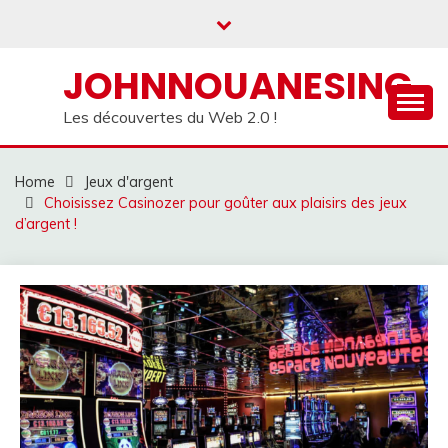
Skip
to
content
JOHNNOUANESING
Les découvertes du Web 2.0 !
Home
Jeux d'argent
Choisissez Casinozer pour goûter aux plaisirs des jeux
d’argent !