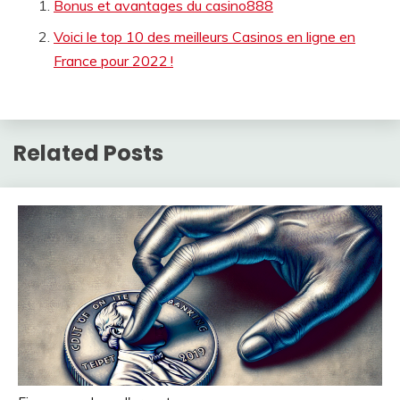
Bonus et avantages du casino888
Voici le top 10 des meilleurs Casinos en ligne en
France pour 2022 !
Related Posts