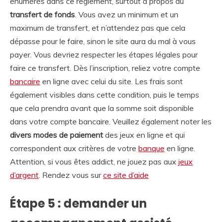
énumérés dans ce règlement, surtout à propos du
transfert de fonds
. Vous avez un minimum et un
maximum de transfert, et n’attendez pas que cela
dépasse pour le faire, sinon le site aura du mal à vous
payer. Vous devriez respecter les étapes légales pour
faire ce transfert. Dès l’inscription, reliez votre compte
bancaire
en ligne avec celui du site. Les frais sont
également visibles dans cette condition, puis le temps
que cela prendra avant que la somme soit disponible
dans votre compte bancaire. Veuillez également noter les
divers modes de paiement
des jeux en ligne et qui
correspondent aux critères de votre
banque
en ligne.
Attention, si vous êtes addict, ne jouez pas aux
jeux
d’argent
. Rendez vous sur
ce site d’aide
Étape 5 : demander un