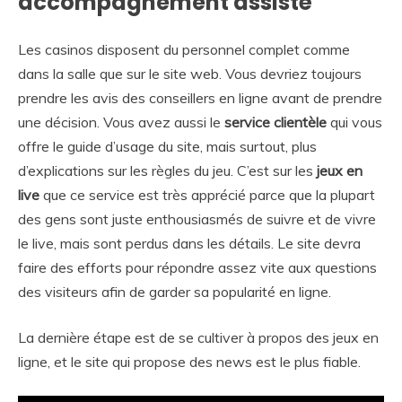
accompagnement assisté
Les casinos disposent du personnel complet comme
dans la salle que sur le site web. Vous devriez toujours
prendre les avis des conseillers en ligne avant de prendre
une décision. Vous avez aussi le
service clientèle
qui vous
offre le guide d’usage du site, mais surtout, plus
d’explications sur les règles du jeu. C’est sur les
jeux en
live
que ce service est très apprécié parce que la plupart
des gens sont juste enthousiasmés de suivre et de vivre
le live, mais sont perdus dans les détails. Le site devra
faire des efforts pour répondre assez vite aux questions
des visiteurs afin de garder sa popularité en ligne.
La dernière étape est de se cultiver à propos des jeux en
ligne, et le site qui propose des news est le plus fiable.